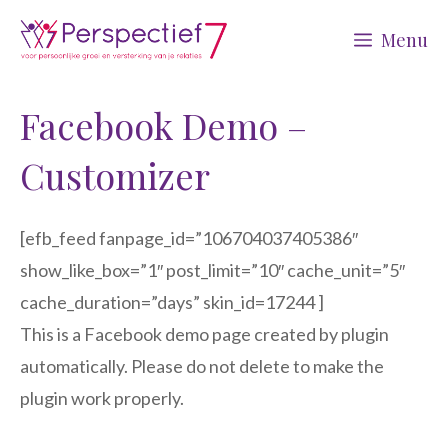
Ga
Menu
naar
de
inhoud
Facebook Demo –
Customizer
[efb_feed fanpage_id=”106704037405386″
show_like_box=”1″ post_limit=”10″ cache_unit=”5″
cache_duration=”days” skin_id=17244 ]
This is a Facebook demo page created by plugin
automatically. Please do not delete to make the
plugin work properly.