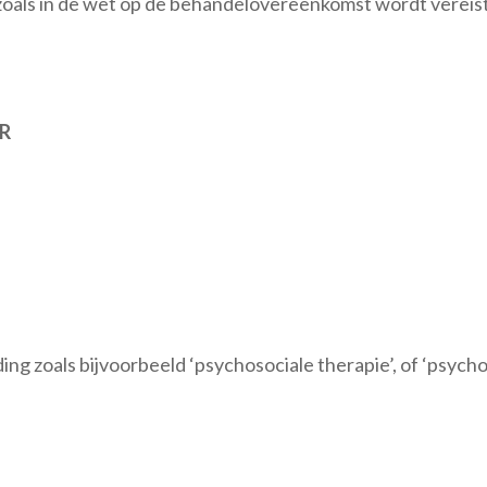
 zoals in de wet op de behandelovereenkomst wordt vereist
R
ing zoals bijvoorbeeld ‘psychosociale therapie’, of ‘psycho